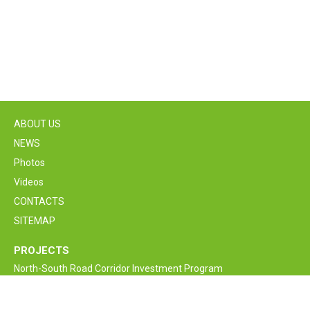
ABOUT US
NEWS
Photos
Videos
CONTACTS
SITEMAP
PROJECTS
North-South Road Corridor Investment Program
M6 Vanadzor-Alaverdi-Georgia border Interstate Road
Rehabilitation and Improvement Project