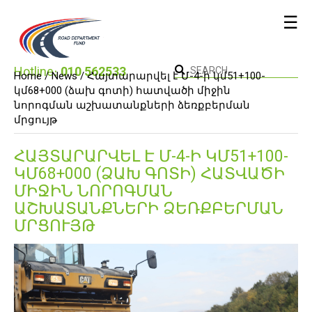
☰
Hotline։
010 562533
Home /
News
/ Հայտարարվել է Մ-4-ի կմ51+100-
կմ68+000 (ձախ գոտի) հատվածի միջին
նորոգման աշխատանքների ձեռքբերման
մրցույթ
ՀԱՅՏԱՐԱՐՎԵԼ Է Մ-4-Ի ԿՄ51+100-
ԿՄ68+000 (ՁԱԽ ԳՈՏԻ) ՀԱՏՎԱԾԻ
ՄԻՋԻՆ ՆՈՐՈԳՄԱՆ
ԱՇԽԱՏԱՆՔՆԵՐԻ ՁԵՌՔԲԵՐՄԱՆ
ՄՐՑՈՒՅԹ