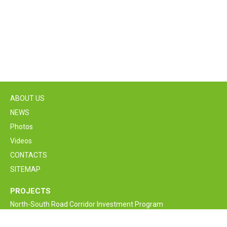
ABOUT US
NEWS
Photos
Videos
CONTACTS
SITEMAP
PROJECTS
North-South Road Corridor Investment Program
M6 Vanadzor-Alaverdi-Georgia border Interstate Road
Rehabilitation and Improvement Project