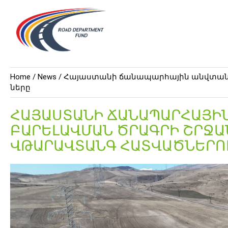
Home /
News
/ Հայաստանի ճանապարհային անվտանգ
ները
ՀԱՅԱՍՏԱՆԻ ՃԱՆԱՊԱՐՀԱՅԻ
ԲԱՐԵԼԱՎՄԱՆ ԾՐԱԳՐԻ ՇՐՋԱ
ՎԹԱՐԱՎՏԱՆԳ ՀԱՏՎԱԾՆԵՐՈՒ