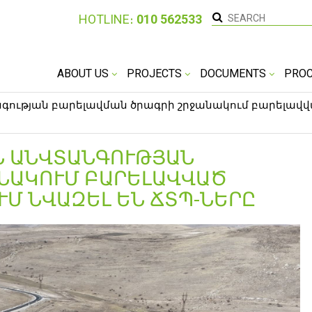
HOTLINE։
010 562533
ABOUT US
PROJECTS
DOCUMENTS
PRO
ության բարելավման ծրագրի շրջանակում բարելավվ
Ն ԱՆՎՏԱՆԳՈՒԹՅԱՆ
ՆԱԿՈՒՄ ԲԱՐԵԼԱՎՎԱԾ
Մ ՆՎԱԶԵԼ ԵՆ ՃՏՊ-ՆԵՐԸ