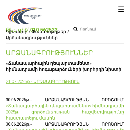
☰
Թեժ գիծ՝
010 562533
Գլխավոր
/ Փաստաթղթեր
/
Արձանագրություններ
ԱՐՁԱՆԱԳՐՈՒԹՅՈՒՆՆԵՐ
«Ճանապարհային դեպարտամենտ»
հիմնադրամի հոգաբարձուների խորհրդի նիստի`
21.07.2026թ.- ԱՐՁԱՆԱԳՐՈՒԹՅՈՒՆ
30.06.2026թ.- ԱՐՁԱՆԱԳՐՈՒԹՅԱՆ ՈՐՈՇՈՒՄ՝
«Ճանապարհային դեպարտամենտ» հիմնադրամի
2025թ. գործունեության հաշվետվությունը
հաստատելու մասին
30.06.2026թ.- ԱՐՁԱՆԱԳՐՈՒԹՅԱՆ ՈՐՈՇՈՒՄ՝