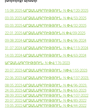
խորհրդի նիստի`
15.08.2025-ԱՐՁԱՆԱԳՐՈՒԹՅՈՒՆ- N ՓՎ/120-2025
03.03.2025-ԱՐՁԱՆԱԳՐՈՒԹՅՈՒՆ- N ՓՎ/53-2025
03.03.2025-ԱՐՁԱՆԱԳՐՈՒԹՅՈՒՆ- N ՓՎ/32-2025
22.01.2025-ԱՐՁԱՆԱԳՐՈՒԹՅՈՒՆ-N ՓՎ/09-2025
09.08.2024-ԱՐՁԱՆԱԳՐՈՒԹՅՈՒՆ- N ՓՎ/96-2024
31.07.2024-ԱՐՁԱՆԱԳՐՈՒԹՅՈՒՆ- N ՓՎ/113-2024
14.03.2024-ԱՐՁԱՆԱԳՐՈՒԹՅՈՒՆ- N ՓՎ/63-2024
ԱՐՁԱՆԱԳՐՈՒԹՅՈՒՆ- N ՓՎ/176-2023
20.07.2023-ԱՐՁԱՆԱԳՐՈՒԹՅՈՒՆ- NՓՎ/155-2023
22.06.2023-ԱՐՁԱՆԱԳՐՈՒԹՅՈՒՆ- N ՓՎ/137-2023
08.05.2023-ԱՐՁԱՆԱԳՐՈՒԹՅՈՒՆ- N ՓՎ/96-2023
24.03.2023-ԱՐՁԱՆԱԳՐՈՒԹՅՈՒՆ- N ՓՎ/65-2023
28.09.2022-ԱՐՁԱՆԱԳՐՈՒԹՅՈՒՆ- N ՓՎ/107-2022
20.07.2022-ԱՐՁԱՆԱԳՐՈՒԹՅՈՒՆ- N ՓՎ/83-2022
19.05.2022-ԱՐՁԱՆԱԳՐՈՒԹՅՈՒՆ- N ՓՎ/44-2022