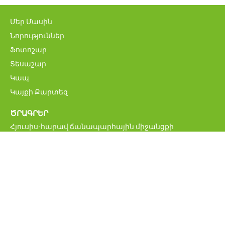
Մեր Մասին
Նորություններ
Ֆոտոշար
Տեսաշար
Կապ
Կայքի Քարտեզ
ԾՐԱԳՐԵՐ
Հյուսիս-հարավ ճանապարհային միջանցքի
ներդրումային ծրագիր
Մ6 Վանաձոր-Ալավերդի-Վրաստանի սահման
միջպետական ավտոճանապարհի վերականգնման և
բարելավման ծրագիր
Հայաստանի կենսական նշանակության
ճանապարհացանցի բարելավման ծրագիր
ՀՀ միջպետական և հանրապետական նշանակության
ավտոմոբիլային ճանապարհներ
Բագրատաշենի սահմանային հսկողության