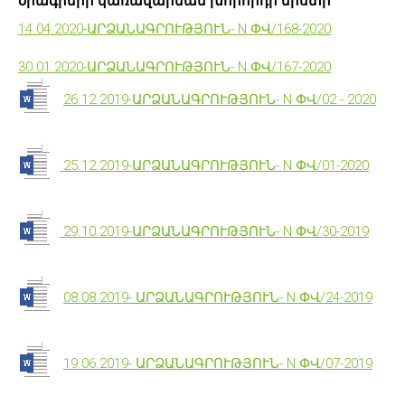
ծրագրերի կառավարման խորհրդի նիստի`
14.04.2020-ԱՐՁԱՆԱԳՐՈՒԹՅՈՒՆ- N ՓՎ/168-2020
30.01.2020-ԱՐՁԱՆԱԳՐՈՒԹՅՈՒՆ- N ՓՎ/167-2020
26.12.2019-ԱՐՁԱՆԱԳՐՈՒԹՅՈՒՆ- N ՓՎ/02 - 2020
25.12.2019-ԱՐՁԱՆԱԳՐՈՒԹՅՈՒՆ- N ՓՎ/01-2020
29.10.2019-ԱՐՁԱՆԱԳՐՈՒԹՅՈՒՆ- N ՓՎ/30-2019
08.08.2019- ԱՐՁԱՆԱԳՐՈՒԹՅՈՒՆ- N ՓՎ/24-2019
19.06.2019- ԱՐՁԱՆԱԳՐՈՒԹՅՈՒՆ- N ՓՎ/07-2019