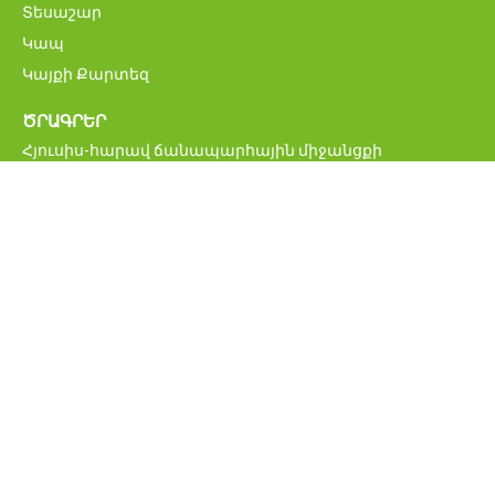
Տեսաշար
Կապ
Կայքի Քարտեզ
ԾՐԱԳՐԵՐ
Հյուսիս-հարավ ճանապարհային միջանցքի
ներդրումային ծրագիր
Մ6 Վանաձոր-Ալավերդի-Վրաստանի սահման
միջպետական ավտոճանապարհի վերականգնման և
բարելավման ծրագիր
Հայաստանի կենսական նշանակության
ճանապարհացանցի բարելավման ծրագիր
ՀՀ միջպետական և հանրապետական նշանակության
ավտոմոբիլային ճանապարհներ
Բագրատաշենի սահմանային հսկողության
անցակետի նոր կամրջի շինարարության ծրագիր
Հայաստանի ճանապարհային անվտանգության
բարելավման ծրագիր