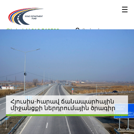
☰
Թեժ գիծ՝
010 562533
Հյուսիս-հարավ ճանապարհային
միջանցքի ներդրումային ծրագիր