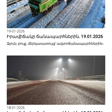
19-01-2026
Իրավիճակը ճանապարհներին. 19.01.2026
Ձյուն, բուք, մերկասառույց՝ ավտոճանապարհներին։
18-01-2026