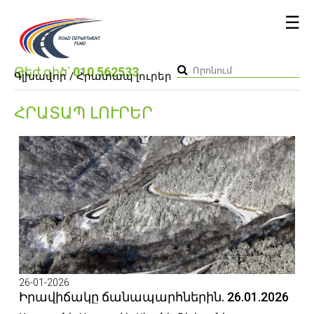
☰
Թեժ գիծ՝
010 562533
Գլխավոր
/ Հրատապ լուրեր
ՀՐԱՏԱՊ ԼՈՒՐԵՐ
26-01-2026
Իրավիճակը ճանապարհներին. 26.01.2026