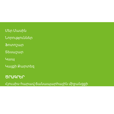
Մեր Մասին
Նորություններ
Ֆոտոշար
Տեսաշար
Կապ
Կայքի Քարտեզ
ԾՐԱԳՐԵՐ
Հյուսիս-հարավ ճանապարհային միջանցքի
ներդրումային ծրագիր
Մ6 Վանաձոր-Ալավերդի-Վրաստանի սահման
միջպետական ավտոճանապարհի վերականգնման և
բարելավման ծրագիր
Հայաստանի կենսական նշանակության