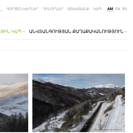
ԳՈՐԾԸՆԿԵՐՆԵՐ
ԴՈՆՈՐՆԵՐ
ԱՇԽԱՏԱՆՔ
ԿԱՊ
AM
EN
RU
ԱՅԻՆ ԿԱՊ
ԱՆՎՏԱՆԳՈՒԹՅԱՆ ՔԱՂԱՔԱԿԱՆՈՒԹՅՈՒՆ