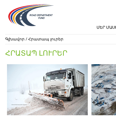
ՄԵՐ ՄԱՍ
Գլխավոր
/ Հրատապ լուրեր
ՀՐԱՏԱՊ ԼՈՒՐԵՐ