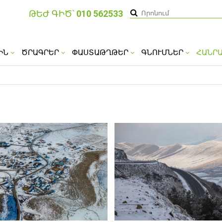
ԹԵԺ ԳԻԾ՝
010 562533
ԻՆ
ԾՐԱԳՐԵՐ
ՓԱՍՏԱԹՂԹԵՐ
ԳՆՈՒՄՆԵՐ
ՀԱՆՐ