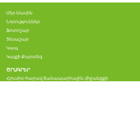
Մեր Մասին
Նորություններ
Ֆոտոշար
Տեսաշար
Կապ
Կայքի Քարտեզ
ԾՐԱԳՐԵՐ
Հյուսիս-հարավ ճանապարհային միջանցքի
ներդրումային ծրագիր
Մ6 Վանաձոր-Ալավերդի-Վրաստանի սահման
միջպետական ավտոճանապարհի վերականգնման և
բարելավման ծրագիր
Հայաստանի կենսական նշանակության
ճանապարհացանցի բարելավման ծրագիր
ՀՀ միջպետական և հանրապետական նշանակության
ավտոմոբիլային ճանապարհներ
Բագրատաշենի սահմանային հսկողության