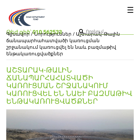
☰
Թեժ գիծ՝
010 562533
Գլխավոր /
Նորություններ
/ Աշտարակ-Թալին
ճանապարհահատվածի կառուցման
շրջանակում կառուցվել են նաև բազմաթիվ
ենթակառուցվածքներ
ԱՇՏԱՐԱԿ-ԹԱԼԻՆ
ՃԱՆԱՊԱՐՀԱՀԱՏՎԱԾԻ
ԿԱՌՈՒՑՄԱՆ ՇՐՋԱՆԱԿՈՒՄ
ԿԱՌՈՒՑՎԵԼ ԵՆ ՆԱԵՒ ԲԱԶՄԱԹԻՎ Ե
ՆԹԱԿԱՌՈՒՑՎԱԾՔՆԵՐ