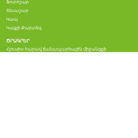
Ֆոտոշար
Տեսաշար
Կապ
Կայքի Քարտեզ
ԾՐԱԳՐԵՐ
Հյուսիս-հարավ ճանապարհային միջանցքի
ներդրումային ծրագիր
Մ6 Վանաձոր-Ալավերդի-Վրաստանի սահման
միջպետական ավտոճանապարհի վերականգնման և
բարելավման ծրագիր
Հայաստանի կենսական նշանակության
ճանապարհացանցի բարելավման ծրագիր
ՀՀ միջպետական և հանրապետական նշանակության
ավտոմոբիլային ճանապարհներ
Բագրատաշենի սահմանային հսկողության
անցակետի նոր կամրջի շինարարության ծրագիր
Հայաստանի ճանապարհային անվտանգության
բարելավման ծրագիր