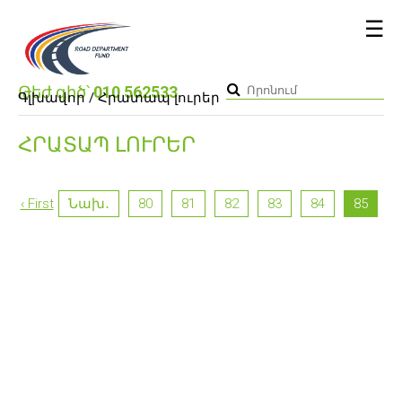
☰
Թեժ գիծ՝
010 562533
Գլխավոր
/ Հրատապ լուրեր
ՀՐԱՏԱՊ ԼՈՒՐԵՐ
‹ First
Նախ․
80
81
82
83
84
85