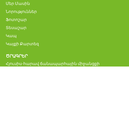
Մեր Մասին
Նորություններ
Ֆոտոշար
Տեսաշար
Կապ
Կայքի Քարտեզ
ԾՐԱԳՐԵՐ
Հյուսիս-հարավ ճանապարհային միջանցքի
ներդրումային ծրագիր
Մ6 Վանաձոր-Ալավերդի-Վրաստանի սահման
միջպետական ավտոճանապարհի վերականգնման և
բարելավման ծրագիր
Հայաստանի կենսական նշանակության
ճանապարհացանցի բարելավման ծրագիր
ՀՀ միջպետական և հանրապետական նշանակության
ավտոմոբիլային ճանապարհներ
Բագրատաշենի սահմանային հսկողության
անցակետի նոր կամրջի շինարարության ծրագիր