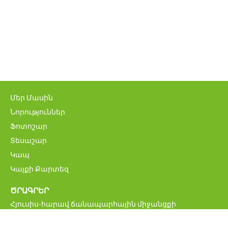
Մեր Մասին
Նորություններ
Ֆոտոշար
Տեսաշար
Կապ
Կայքի Քարտեզ
ԾՐԱԳՐԵՐ
Հյուսիս-հարավ ճանապարհային միջանցքի
ներդրումային ծրագիր
Մ6 Վանաձոր-Ալավերդի-Վրաստանի սահման